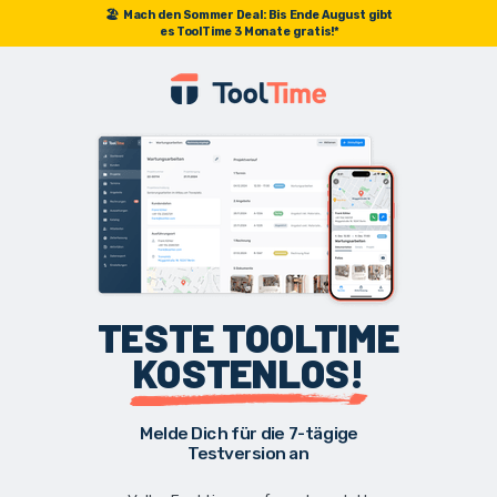
🏖️
Mach den Sommer Deal: Bis Ende August gibt
es ToolTime 3 Monate gratis!*
TESTE TOOLTIME
KOSTENLOS!
Melde Dich für die 7-tägige
Testversion an