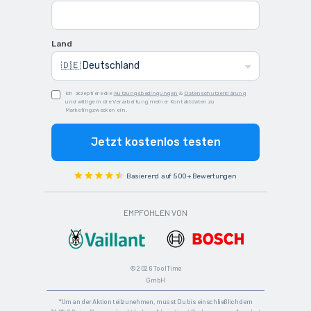
Land
Ich akzeptiere die
Nutzungsbedingungen
&
Datenschutzerklärung
und willige in die Verarbeitung meiner Kontaktdaten zu
Marketingzwecken ein.
Jetzt kostenlos testen
Basierend auf 500+ Bewertungen
EMPFOHLEN VON
© 2026 ToolTime
GmbH
*Um an der Aktion teilzunehmen, musst Du bis einschließlich dem