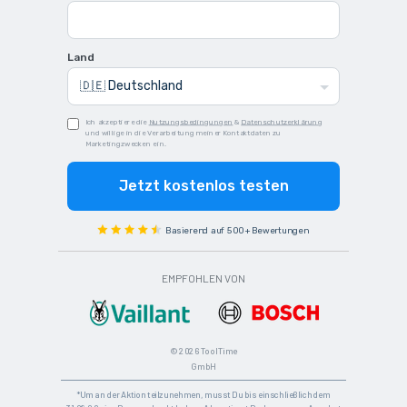
Land
Ich akzeptiere die
Nutzungsbedingungen
&
Datenschutzerklärung
und willige in die Verarbeitung meiner Kontaktdaten zu
Marketingzwecken ein.
Jetzt kostenlos testen
Basierend auf 500+ Bewertungen
EMPFOHLEN VON
© 2026 ToolTime
GmbH
*Um an der Aktion teilzunehmen, musst Du bis einschließlich dem